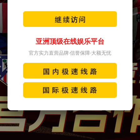
亚洲顶级在线娱乐平台
官方实力直营品牌·信誉保障·大额无忧